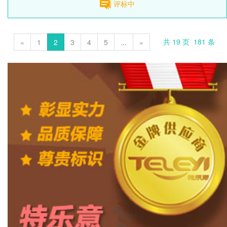
评标中
Previous
1
2
3
4
5
Next
共
19
页
181
条
«
1
2
3
4
5
...
»